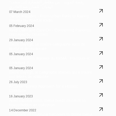
"رقصة الموت... من مخاطر الحضارة إلى صخب
الهذيان" للفنان عبد القادري
07 March 2024
Danse Macabre - From Urban Perils to Raving
Revelry By Abed Al Kadiri
05 February 2024
Keep Calm and Care On - Conserving Paintings
Damaged by Disasters
29 January 2024
Samir Sayegh, un maître calligraphe épris de
liberté et de modernité
05 January 2024
Les collections digitales du BeMA : Pourquoi et
comment ?
05 January 2024
Samir Sayegh, le calligraphe libanais qui a trouvé
ses lettres de noblesse
26 July 2023
A Contemporary Approach for a Historic
Collection
16 January 2023
Amid national crisis, Beirut builds museum to
house hidden art collection
14 December 2022
Profusion of sculptural balconies to define Beirut