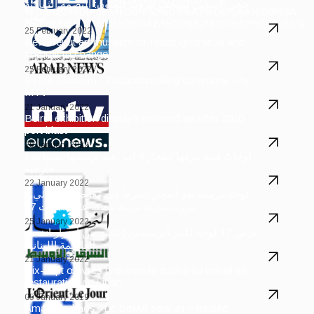
حجر الأساس لمتحف بيروت للفنون: البصمة الثقافية
%D9%85%D9%8A%D9%82%D8%A7%D8%AA%D9%8A-
تبقى
%D9%84%D9%84%D8%AB%D9%82%D8%A7%D9%81/ar
25 February 2022
New Beirut art museum to ‘resist ignorance and
commit to change’
25 February 2022
BeMA Museum - Groundbreaking ceremony - by
MTV
21 January 2022
Beirut exhibition displays restored art after 2020
port blast
29 January 2022
لوحاتٌ فنية مزقها انفجار 4 آب أعيد ترميمها بمساعدة
خارجية
22 January 2022
لوحة مرممة بعد انفجار المرفأ في معرض استثنائي...
بيروت مدينة مدينة عصية على الموت 17
25 January 2022
عرض 17 لوحة لكبار الرسامين رُمّمت من أضرار انفجار
العاصمة اللبنانية
21 January 2022
Dix-sept œuvres prouvent la qualité du travail de
restauration au Liban
05 January 2019
Amale Andraos : Le BeMA sera un « musée