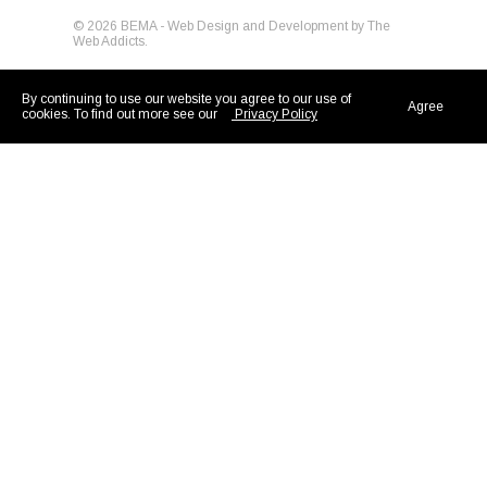
© 2026 BEMA - Web Design and Development by
The
Web Addicts.
By continuing to use our website you agree to our use of
Agree
cookies. To find out more see our
Privacy Policy